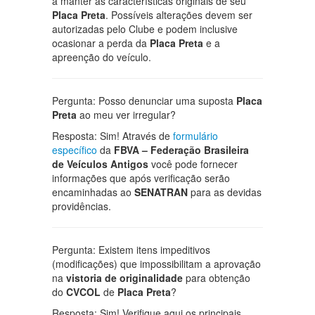
a manter as características originais de seu
Placa Preta
. Possíveis alterações devem ser
autorizadas pelo Clube e podem inclusive
ocasionar a perda da
Placa Preta
e a
apreenção do veículo.
Pergunta: Posso denunciar uma suposta
Placa
Preta
ao meu ver irregular?
Resposta: Sim! Através de
formulário
específico
da
FBVA – Federação Brasileira
de Veículos Antigos
você pode fornecer
informações que após verificação serão
encaminhadas ao
SENATRAN
para as devidas
providências.
Pergunta: Existem itens impeditivos
(modificações) que impossibilitam a aprovação
na
vistoria de originalidade
para obtenção
do
CVCOL
de
Placa Preta
?
Resposta: Sim! Verifique aqui os principais